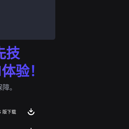
先技
N体验！
保障。
S 版下载